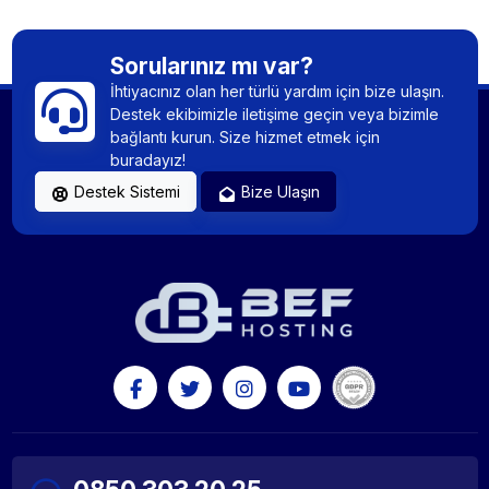
Sitemap (Site Haritası) Nedir? XML Site Haritası
Nasıl Oluşturulur ve Google’a Gönderilir?
Sorularınız mı var?
İhtiyacınız olan her türlü yardım için bize ulaşın.
Destek ekibimizle iletişime geçin veya bizimle
Yeni başlayanlar için: WordPress Nedir?
bağlantı kurun. Size hizmet etmek için
buradayız!
Destek Sistemi
Bize Ulaşın
Doğru Domain Alan Adı İsmi Nasıl Seçilir?
Google HTTPS İstiyor! Web Sitenizi Güvende
Tutmanın 2025 Yolu
cPanel Nedir? cPanel Kullanmanın Avantajları
Nelerdir?