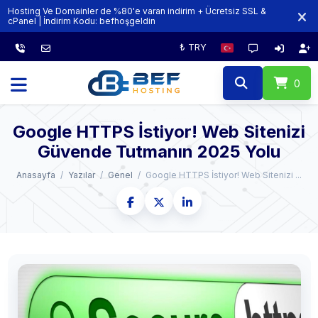
Hosting Ve Domainler de %80'e varan indirim + Ücretsiz SSL &
cPanel | İndirim Kodu:‏‎‏‎ ‏‎‏‎‏‎‏‎‏‎‏‎‏‎‏‎befhoşgeldin
₺ TRY
0
Google HTTPS İstiyor! Web Sitenizi
Güvende Tutmanın 2025 Yolu
Anasayfa
Yazılar
Genel
Google HTTPS İstiyor! Web Sitenizi ...