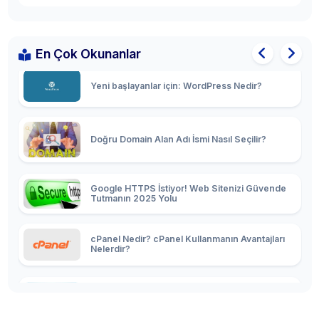
Sitemap (Site Haritası) Nedir? XML Site Haritası
Nasıl Oluşturulur ve Google’a Gönderilir?
En Çok Okunanlar
Yeni başlayanlar için: WordPress Nedir?
Doğru Domain Alan Adı İsmi Nasıl Seçilir?
Google HTTPS İstiyor! Web Sitenizi Güvende
Tutmanın 2025 Yolu
cPanel Nedir? cPanel Kullanmanın Avantajları
Nelerdir?
Hosting Satın Alırken Nelere Dikkat Edilmesi
Gerekir