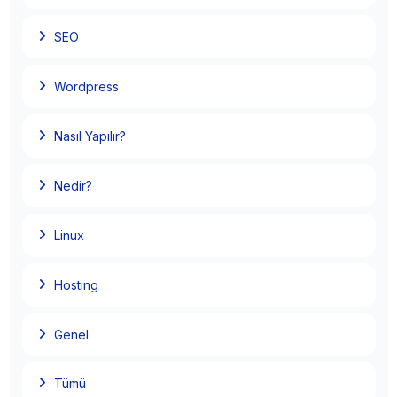
SEO
Wordpress
Nasıl Yapılır?
Nedir?
Linux
Google HTTPS İstiyor! Web Sitenizi Güvende
Tutmanın 2025 Yolu
Hosting
cPanel Nedir? cPanel Kullanmanın Avantajları
Nelerdir?
Genel
Hosting Satın Alırken Nelere Dikkat Edilmesi
Tümü
Gerekir