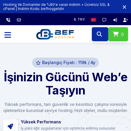
Hosting Ve Domainler de %80'e varan indirim + Ücretsiz SSL &
cPanel | İndirim Kodu:‏‎‏‎ ‏‎‏‎‏‎‏‎‏‎‏‎‏‎‏‎befhoşgeldin
₺ TRY
0
Başlangıç Fiyatı : 119₺ / Ay
İşinizin Gücünü Web’e
Taşıyın
Yüksek performans, tam güvenlik ve kesintisiz çalışma süresiyle
işletmenize kurumsal seviye hosting. Hızlı siteler, mutlu müşteriler.
Yüksek Performans
İş yükü ağır uygulamalar için optimize edilmiş sunucular.