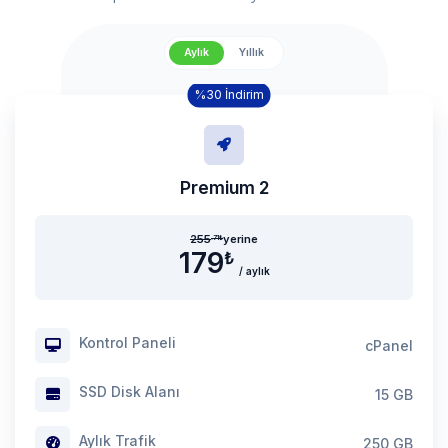
Aylık
Yıllık
%30 İndirim
Premium 2
255
yerine
.71
₺
179
₺
/ aylık
Kontrol Paneli
cPanel
SSD Disk Alanı
15 GB
Aylık Trafik
250 GB