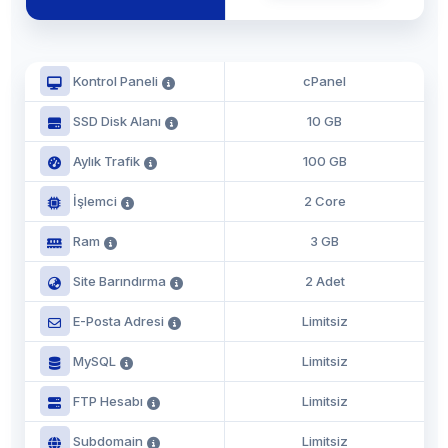
Kontrol Paneli
cPanel
SSD Disk Alanı
10 GB
Aylık Trafik
100 GB
İşlemci
2 Core
Ram
3 GB
Site Barındırma
2 Adet
E-Posta Adresi
Limitsiz
MySQL
Limitsiz
FTP Hesabı
Limitsiz
Subdomain
Limitsiz