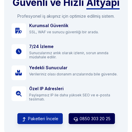
Güvenli ve Hızlı
Altyapı
Profesyonel iş akışınız için optimize edilmiş sistem.
Kurumsal Güvenlik
SSL, WAF ve sunucu güvenliği bir arada.
7/24 İzleme
Sunucularınız anlık olarak izlenir, sorun anında
müdahale edilir.
Yedekli Sunucular
Verileriniz olası donanım arızalarında bile güvende.
Özel IP Adresleri
Paylaşımsız IP ile daha yüksek SEO ve e-posta
teslimatı.
Paketleri İncele
0850 303 20 25