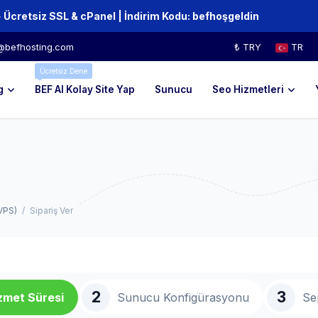
Hosting Ve Domainler de %80'e varan indirim + Ücretsiz SSL & cPanel | İndirim Kodu:‏‎‏‎ ‏‎‏‎‏‎‏‎‏‎‏‎‏‎‏‎befhoşgeldin
@befhosting.com
₺ TRY
TR
Ücretsiz Dene
g
BEF AI Kolay Site Yap
Sunucu
Seo Hizmetleri
VPS)
Sipariş Ver
2
3
zmet Süresi
Sunucu Konfigürasyonu
Se