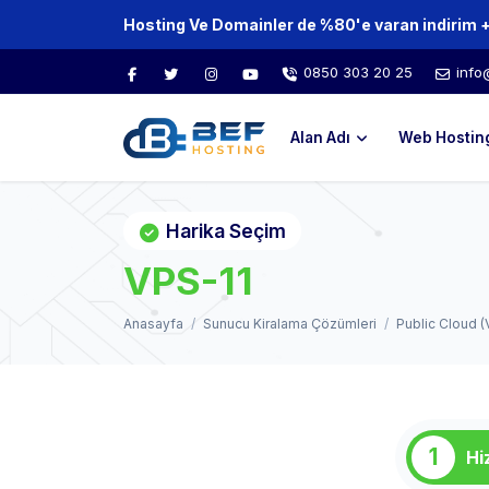
0850 303 20 25
info
Alan Adı
Web Hostin
Harika Seçim
VPS-11
Anasayfa
Sunucu Kiralama Çözümleri
Public Cloud (
1
Hi